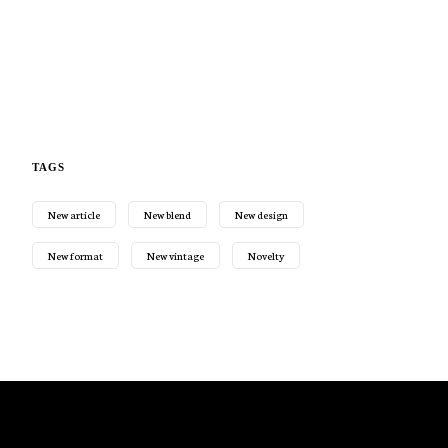
TAGS
New article
New blend
New design
New format
New vintage
Novelty