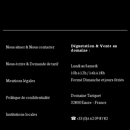
Dégustation & Vente au
Nous situer & Nous contacter
domaine :
Nous écrire & Demande de tarif
Lundi au Samedi
10h à 12h / 14h à 18h
Fermé Dimanche et jours fériés
Mentions légales
Domaine Tariquet
Politique de confidentialité
32800 Eauze – France
Institutions locales
☎ +33 (0)5 62 09 87 82