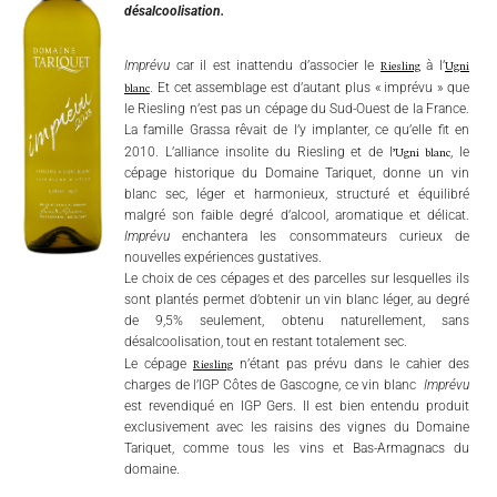
désalcoolisation.
Riesling
Ugni
Imprévu
car il est inattendu d’associer le
à l’
blanc
. Et cet assemblage est d’autant plus « imprévu » que
le Riesling n’est pas un cépage du Sud-Ouest de la France.
La famille Grassa rêvait de l’y implanter, ce qu’elle fit en
’Ugni blanc
2010. L’alliance insolite du Riesling et de l
, le
cépage historique du Domaine Tariquet, donne un vin
blanc sec, léger et harmonieux, structuré et équilibré
malgré son faible degré d’alcool, aromatique et délicat.
Imprévu
enchantera les consommateurs curieux de
nouvelles expériences gustatives.
Le choix de ces cépages et des parcelles sur lesquelles ils
sont plantés permet d’obtenir un vin blanc léger, au degré
de 9,5% seulement, obtenu naturellement, sans
désalcoolisation, tout en restant totalement sec.
Riesling
Le cépage
n’étant pas prévu dans le cahier des
charges de l’IGP Côtes de Gascogne, ce vin blanc
Imprévu
est revendiqué en IGP Gers. Il est bien entendu produit
exclusivement avec les raisins des vignes du Domaine
Tariquet, comme tous les vins et Bas-Armagnacs du
domaine.