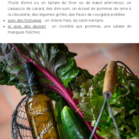
l’huile d’olive ou un tartare de thon ou de bœuf aller-retour, un
carpaccio de canard, des dim-sum, un écrasé de pommes de terre à
la ciboulette, des légumes grillés, des fleurs de courgette poêlées.
avec des fromages
: un chèvre frais, du saint-nectaire.
et avec des dessert
: un crumble aux pommes, une salade de
mangues fraîches.