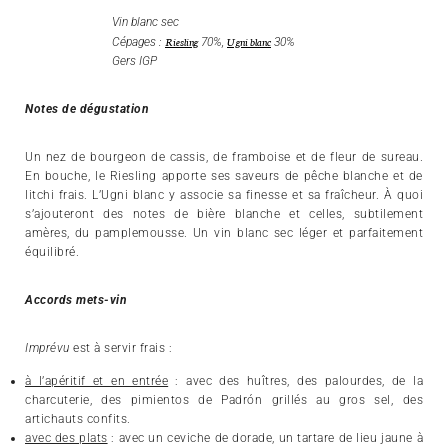
Vin blanc sec
Riesling
Ugni blanc
Cépages :
70%,
30%
Gers IGP
Notes de dégustation
Un nez de bourgeon de cassis, de framboise et de fleur de sureau.
En bouche, le Riesling apporte ses saveurs de pêche blanche et de
litchi frais. L’Ugni blanc y associe sa finesse et sa fraîcheur. À quoi
s’ajouteront des notes de bière blanche et celles, subtilement
amères, du pamplemousse. Un vin blanc sec léger et parfaitement
équilibré.
Accords mets-vin
Imprévu
est à servir frais :
à l’apéritif et en entrée
: avec des huîtres, des palourdes, de la
charcuterie, des pimientos de Padrón grillés au gros sel, des
artichauts confits.
avec des plats
: avec un ceviche de dorade, un tartare de lieu jaune à