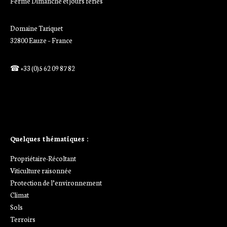
Fermé Dimanche et jours fériés
Domaine Tariquet
32800 Eauze – France
☎ +33 (0)5 62 09 87 82
Ajoutez votre titre ici
Ajoutez votre titre ici
Quelques thématiques :
Propriétaire-Récoltant
Viticulture raisonnée
Protection de l’environnement
Climat
Sols
Terroirs