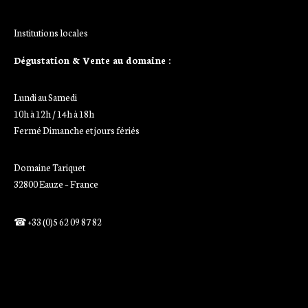
Institutions locales
Dégustation & Vente au domaine :
Lundi au Samedi
10h à 12h / 14h à 18h
Fermé Dimanche et jours fériés
Domaine Tariquet
32800 Eauze – France
☎ +33 (0)5 62 09 87 82
Ajoutez votre titre ici
Ajoutez votre titre ici